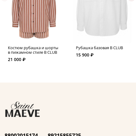
Костюм рубашка и шорты
Рубашка базовая B CLUB
в пижамном стиле B CLUB
15 900 ₽
21 000 ₽
88002015174
89215855725