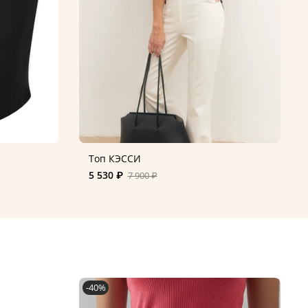
Топ КЭССИ
5 530 ₽
7 900 ₽
-40%