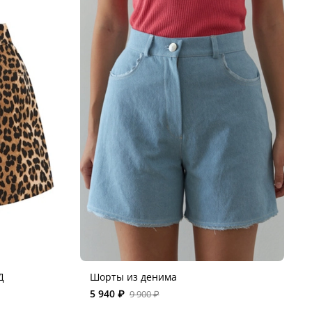
Д
Шорты из денима
5 940 ₽
9 900 ₽