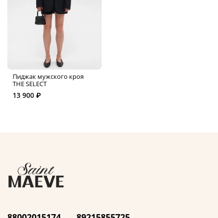
Пиджак мужского кроя
THE SELECT
13 900 ₽
88002015174
89215855725