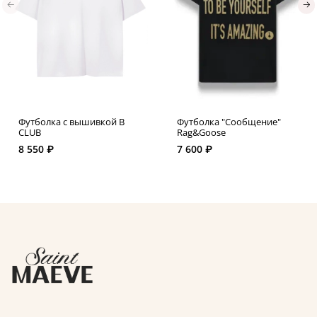
Футболка с вышивкой B
Футболка "Cообщение"
CLUB
Rag&Goose
8 550 ₽
7 600 ₽